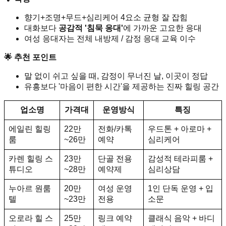
향기+조명+무드+심리케어 4요소 균형 잘 잡힘
대화보다
공감적 '침묵 응대'
에 가까운 고요한 응대
여성 응대자는 전체 내방제 / 감정 응대 교육 이수
🌟 추천 포인트
말 없이 쉬고 싶을 때, 감정이 무너진 날, 이곳이 정답
유흥보다 '마음이 편한 시간'을 제공하는 진짜 힐링 공간
업소명
가격대
운영방식
특징
에일린 힐링
22만
전화/카톡
우드톤 + 아로마 +
룸
~26만
예약
심리케어
카렌 힐링 스
23만
단골 전용
감성적 테라피룸 +
튜디오
~28만
예약제
심리상담
누아르 원룸
20만
여성 운영
1인 단독 운영 + 입
텔
~23만
전용
소문
오로라 힐 스
25만
링크 예약
클래식 음악 + 바디