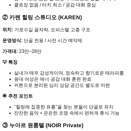
클로징 없음 / 터치 최소 / 공감 대화 중심
② 카렌 힐링 스튜디오 (KAREN)
위치:
가로수길 끝자락, 오피스텔 고층 구조
운영방식:
단골 전용 / 사전 시간 예약제
가격대:
23만~28만
💡 특징
실내가 매우 감성적이며, 정숙하고 향기로운 테라피룸
응대 여성은 매너·공감 대화 훈련 완료
커튼으로 분리된 심리 상담 공간도 별도로 마련
🌟 추천 포인트
"힐링에 집중한 유흥"을 찾는 분들이 단골로 유지
잔잔한 음악 + 은은한 조명 속에서 편하게 휴식 가능
③ 누아르 원룸텔 (NOIR Private)