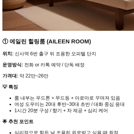
① 에일린 힐링룸 (AILEEN ROOM)
위치:
신사역 6번 출구 뒤 조용한 오피텔 단지
운영방식:
전화 or 카톡 예약 / 단독 배정
가격대:
약 22만~26만
💡 특징
룸 내부는 우드톤 + 무드등 + 아로마로 꾸며져 있음
여성 도우미는 20대 후반~30대 초반 / 대화 중심 응대
1시간 20분 구성 / 향기 + 차 제공 + 심리 케어
🌟 추천 포인트
심리적으로 힘든 날 조용히 위로받고 싶을 때 최적