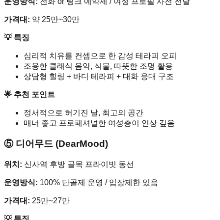
운영방식:
전화 or 링크 예약제 / 여성 프로필 사전 전달
가격대:
약 25만~30만
💡 특징
심리적 치유를 컨셉으로 한 감성 테라피 오피
조용한 클래식 음악, 식물, 따뜻한 조명 활용
상담형 힐링 + 바디 테라피 + 대화 응대 구조
🌟 추천 포인트
정서적으로 허기진 날, 최고의 공간
매너 좋고 프로페셔널한 여성층이 인상 깊음
⑤ 디어무드 (DearMood)
위치:
신사역 후방 골목 프라이빗 동선
운영방식:
100% 단골제 운영 / 입장제한 있음
가격대:
25만~27만
💡 특징