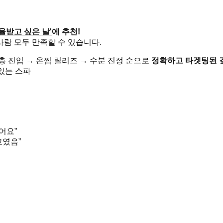
율받고 싶은 날'
에 추천!
사람 모두 만족할 수 있습니다.
심층 진입 → 온찜 릴리즈 → 수분 진정 순으로
정확하고 타겟팅된 
있는 스파
어요”
고였음”