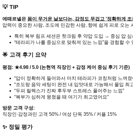
💡 TIP
에떼르넬은
몸이 무거운 날보다는, 감정도 무겁고 '정확하게 조
압력이 중요한 사람, 조도에 민감한 사람, 향에 쉽게 피로 오는 
특히 복부 림프 세션은 핫크림 후 약압 도입 → 중심 압 
“테라피가 나를 중심으로 맞춰져 있는 느낌”을 경험할 수 
🌟 고객 후기 요약
평점: ★4.98 / 5.0 (논현역 직장인 + 감정 케어 중심 후기 기준)
“압이 정확하게 들어와서 마치 테라피가 코칭처럼 느껴졌
“조도랑 음악 세팅이 완전 내 입맛대로 가능해서 몰입 최
“두피 릴렉스가 진짜 후두부 스트레스 풀어주는 느낌”
“복부가 심하게 뭉쳤을 때 여기가 최고였어요”
방문 고객 구성:
직장인·감정과민 고객 50% / 여성 단독 35% / 커플 15%
✨ 정밀 평가