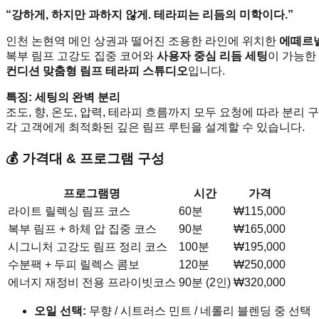
“강하게, 하지만 과하지 않게. 테라피는 리듬의 미학이다.”
인천 논현역 메인 상권과 떨어진 조용한 라인에 위치한
에떼르
복부 림프 고강도 집중 코어와
사용자 중심 리듬 세팅
이 가능한
컨디션 맞춤형 림프 테라피 스튜디오
입니다.
특징: 세팅의 완벽 분리
조도, 향, 온도, 압력, 테라피 흐름까지 모두 요청에 따라 분리
각 고객에게 최적화된 깊은 림프 루틴을 설계할 수 있습니다.
💰 가격대 & 프로그램 구성
프로그램명
시간
가격
라이트 릴렉싱 림프 코스
60분
₩115,000
복부 림프 + 하체 압 집중 코스
90분
₩165,000
시그니처 고강도 림프 정리 코스
100분
₩195,000
수분팩 + 두피 릴렉스 콤보
120분
₩250,000
에너지 재정비 전용 프라이빗코스
90분 (2인)
₩320,000
오일 선택:
무향 / 시트러스 민트 / 네롤리 블렌딩 중 선택