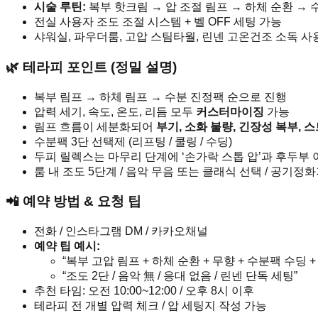
시술 루틴:
복부 핫크림 → 압 조절 림프 → 하체 순환 → 
전실 사용자 조도 조절 시스템 + 벨 OFF 세팅 가능
샤워실, 파우더룸, 고압 스팀타월, 린넨 고온건조 소독 사
🌿 테라피 포인트 (정밀 설명)
복부 림프 → 하체 림프 → 수분 진정팩 순으로 진행
압력 세기, 속도, 온도, 리듬 모두
커스터마이징
가능
림프 흐름이 세분화되어
부기, 소화 불량, 긴장성 복부, 
수분팩 3단 선택제 (리프팅 / 쿨링 / 수딩)
두피 릴렉스는 마무리 단계에 ‘손가락 스톱 압’과 후두부 
룸 내 조도 5단계 / 음악 무음 또는 클래식 선택 / 공기정
📲 예약 방법 & 요청 팁
전화 / 인스타그램 DM / 카카오채널
예약 팁 예시:
“복부 고압 림프 + 하체 순환 + 무향 + 수분팩 수딩 
“조도 2단 / 음악 無 / 응대 없음 / 린넨 단독 세팅”
추천 타임: 오전 10:00~12:00 / 오후 8시 이후
테라피 전 개별 압력 체크 / 압 세팅지 작성 가능