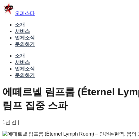
오피스타
소개
서비스
업체소식
문의하기
소개
서비스
업체소식
문의하기
에떼르넬 림프룸 (Éternel L
림프 집중 스파
1년 전
|