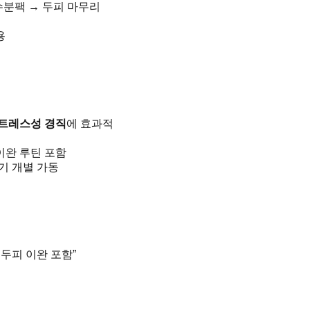
수분팩 → 두피 마무리
용
스트레스성 경직
에 효과적
이완 루틴 포함
화기 개별 가동
+ 두피 이완 포함”