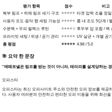
평가 항목
점수
비고
⭐⭐⭐⭐⭐
복부 림프 + 하체 림프 세기·구조
타겟 압력 조율 정밀
⭐⭐⭐⭐⭐
사용자 조도·음악·향 세팅 가능성
룸 내 조도 5단계 / 
⭐⭐⭐⭐☆
수분팩 + 두피 릴렉스 루틴
후두부 압 포함 / 팩
⭐⭐⭐⭐⭐
프라이빗 세팅 / 위생 / 공기 관리
UV 살균 + 개별 공
⭐⭐⭐⭐⭐
총 평점
4.98 / 5.0
🎯 요약 한 문장
“에떼르넬은 림프를 받는 것이 아니라, 테라피를 설계당하는 경
오피스타
오피스타는 최신 오피사이트 주소와 안전한 오피 정보를 제공하
다. 사용자 여러분의 안전하고 편리한 오피 이용을 위해 최선을 