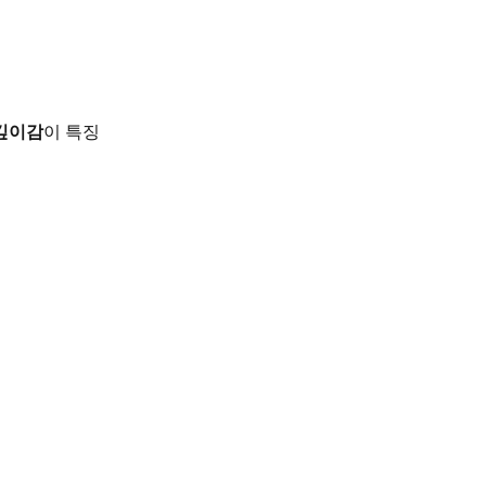
깊이감
이 특징