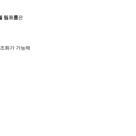
넬 림프룸
은
 구조화가 가능해