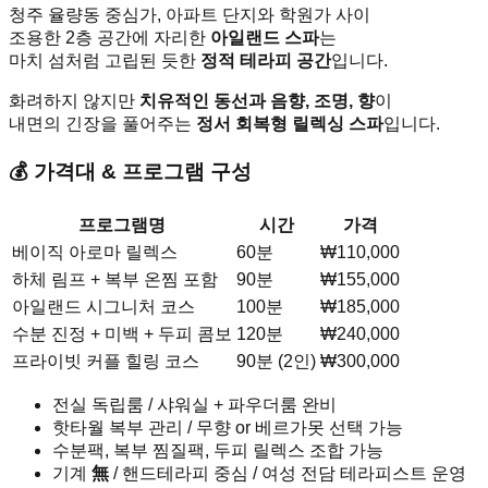
청주 율량동 중심가, 아파트 단지와 학원가 사이
조용한 2층 공간에 자리한
아일랜드 스파
는
마치 섬처럼 고립된 듯한
정적 테라피 공간
입니다.
화려하지 않지만
치유적인 동선과 음향, 조명, 향
이
내면의 긴장을 풀어주는
정서 회복형 릴렉싱 스파
입니다.
💰 가격대 & 프로그램 구성
프로그램명
시간
가격
베이직 아로마 릴렉스
60분
₩110,000
하체 림프 + 복부 온찜 포함
90분
₩155,000
아일랜드 시그니처 코스
100분
₩185,000
수분 진정 + 미백 + 두피 콤보
120분
₩240,000
프라이빗 커플 힐링 코스
90분 (2인)
₩300,000
전실 독립룸 / 샤워실 + 파우더룸 완비
핫타월 복부 관리 / 무향 or 베르가못 선택 가능
수분팩, 복부 찜질팩, 두피 릴렉스 조합 가능
기계
無
/ 핸드테라피 중심 / 여성 전담 테라피스트 운영