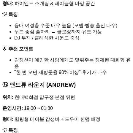
형태:
하이엔드 소개팅 & 테이블형 바잉 공간
💡
특징
응대 여성층 수준 매우 높음 (모델·방송 출신 다수)
무드 중심 술자리 → 클로징까지 유도 가능
DJ 부재 / 클래식한 사운드 중심
🌟
추천 포인트
감정선이 예민한 사람에게도 맞춰주는 정제된 대화형 유
흥
"한 번 오면 재방문율 90% 이상" 후기가 다수
⑤ 앤드류 라운지 (ANDREW)
위치:
현대백화점 압구정 본점 뒤편
운영시간:
19:00 ~ 01:30
형태:
힐링형 테이블 감성바 + 도우미 랜덤 배정
💡
특징